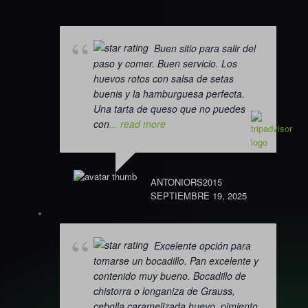
Buen sitio para salir del
paso y comer. Buen servicio. Los
huevos rotos con salsa de setas
buenis y la hamburguesa perfecta.
Una tarta de queso que no puedes
con
... read more
ANTONIORS2015
SEPTIEMBRE 19, 2025
Excelente opción para
tomarse un bocadillo. Pan excelente y
contenido muy bueno. Bocadillo de
chistorra o longaniza de Grauss,
cebolla caramelizada huevo, pimiento.