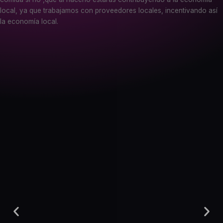
local, ya que trabajamos con proveedores locales, incentivando así
la economía local.