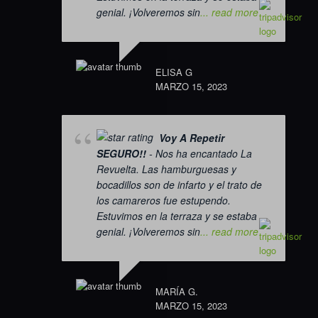
genial. ¡Volveremos sin
... read more
ELISA G
MARZO 15, 2023
Voy A Repetir
SEGURO!!
- Nos ha encantado La
Revuelta. Las hamburguesas y
bocadillos son de infarto y el trato de
los camareros fue estupendo.
Estuvimos en la terraza y se estaba
genial. ¡Volveremos sin
... read more
MARÍA G.
MARZO 15, 2023