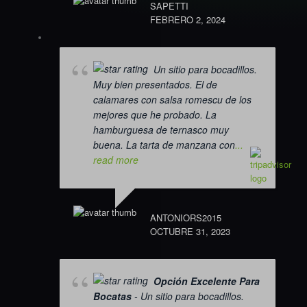
SAPETTI
FEBRERO 2, 2024
Un sitio para bocadillos.
Muy bien presentados. El de
calamares con salsa romescu de los
mejores que he probado. La
hamburguesa de ternasco muy
buena. La tarta de manzana con
...
read more
ANTONIORS2015
OCTUBRE 31, 2023
Opción Excelente Para
Bocatas
- Un sitio para bocadillos.