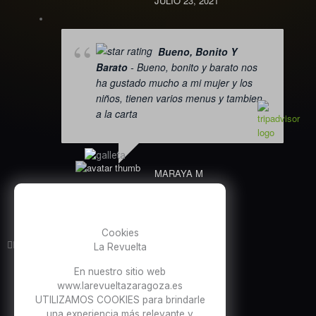
JULIO 23, 2021
Bueno, Bonito Y
Barato
- Bueno, bonito y barato nos
ha gustado mucho a mi mujer y los
niños, tienen varios menus y tambien
a la carta
MARAYA M
JULIO 22, 2021
Cookies
Valorado





La Revuelta
con
En nuestro sitio web
4.7
Ver más opiniones
www.larevueltazaragoza.es
de
UTILIZAMOS COOKIES para brindarle
5
una experiencia más relevante y