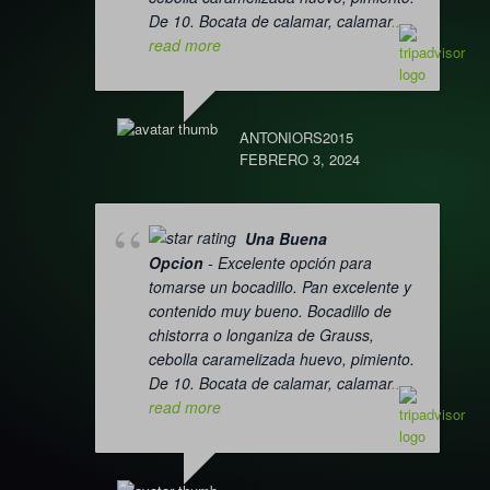
De 10. Bocata de calamar, calamar
...
read more
ANTONIORS2015
FEBRERO 3, 2024
Una Buena
Opcion
- Excelente opción para
tomarse un bocadillo. Pan excelente y
contenido muy bueno. Bocadillo de
chistorra o longaniza de Grauss,
cebolla caramelizada huevo, pimiento.
De 10. Bocata de calamar, calamar
...
read more