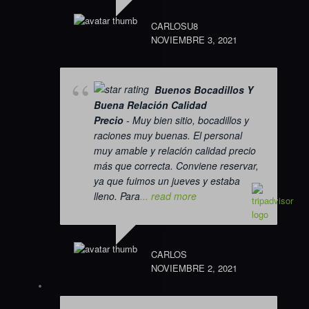
CARLOSU8
NOVIEMBRE 3, 2021
Buenos Bocadillos Y
Buena Relación Calidad
Precio
- Muy bien sitio, bocadillos y
raciones muy buenas. El personal
muy amable y relación calidad precio
más que correcta. Conviene reservar,
ya que fuimos un jueves y estaba
lleno. Para
... read more
CARLOS
NOVIEMBRE 2, 2021