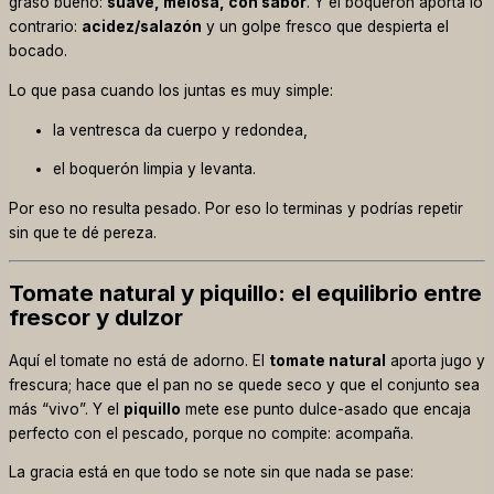
graso bueno:
suave, melosa, con sabor
. Y el boquerón aporta lo
contrario:
acidez/salazón
y un golpe fresco que despierta el
bocado.
Lo que pasa cuando los juntas es muy simple:
la ventresca da cuerpo y redondea,
el boquerón limpia y levanta.
Por eso no resulta pesado. Por eso lo terminas y podrías repetir
sin que te dé pereza.
Tomate natural y piquillo: el equilibrio entre
frescor y dulzor
Aquí el tomate no está de adorno. El
tomate natural
aporta jugo y
frescura; hace que el pan no se quede seco y que el conjunto sea
más “vivo”. Y el
piquillo
mete ese punto dulce-asado que encaja
perfecto con el pescado, porque no compite: acompaña.
La gracia está en que todo se note sin que nada se pase: