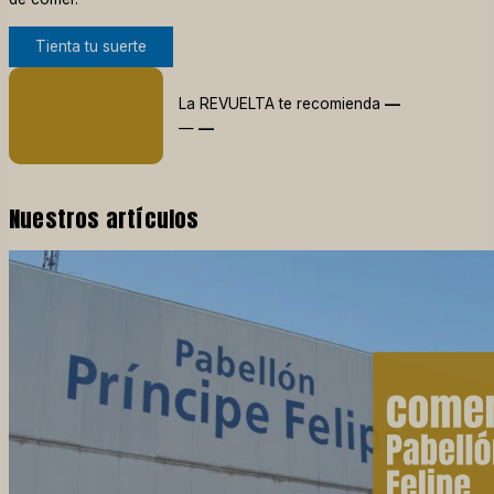
Tienta tu suerte
La REVUELTA te recomienda
—
—
—
Nuestros artículos