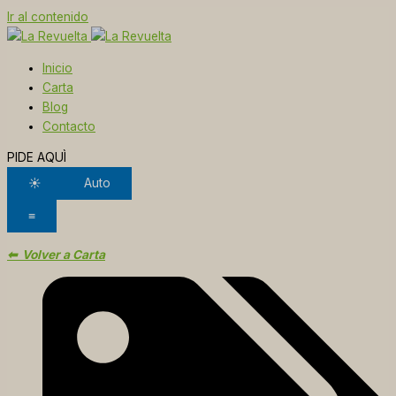
Ir al contenido
Inicio
Carta
Blog
Contacto
PIDE AQUÌ
☀
Auto
≡
⬅ Volver a Carta