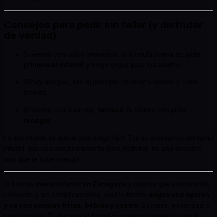
Consejos para pedir sin fallar (y disfrutar
de verdad)
Si vienes con niños pequeños, la fórmula buena es:
pide
primero el infantil
y luego eliges para los adultos.
Si hay alergias, dilo al principio: te ahorra tiempo y evita
errores.
Si vienes con buen día,
terraza
. Si vienes con prisa,
recoger
.
Lo importante es que el plan salga fácil. Ese es el objetivo del menú
infantil: que sea una herramienta para disfrutar, no una decisión
más que te robe energía.
Si buscas
menú infantil en Zaragoza
y quieres que sea sencillo,
completo y sin complicaciones, aquí lo tienes:
eliges una opción
y va con patatas fritas, bebida y postre
. En mesa, en terraza o
para recoger. Tú decides el formato; nosotros hacemos que el