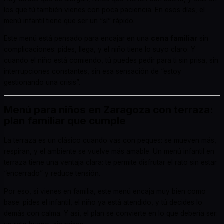
los que tú también vienes con poca paciencia. En esos días, el
menú infantil tiene que ser un “sí” rápido.
Este menú está pensado para encajar en una
cena familiar
sin
complicaciones: pides, llega, y el niño tiene lo suyo claro. Y
cuando el niño está comiendo, tú puedes pedir para ti sin prisa, sin
interrupciones constantes, sin esa sensación de “estoy
gestionando una crisis”.
Menú para niños en Zaragoza con terraza:
plan familiar que cumple
La terraza es un clásico cuando vas con peques: se mueven más,
respiran, y el ambiente se vuelve más amable. Un menú infantil en
terraza tiene una ventaja clara: te permite disfrutar el rato sin estar
“encerrado” y reduce tensión.
Por eso, si vienes en familia, este menú encaja muy bien como
base: pides el infantil, el niño ya está atendido, y tú decides lo
demás con calma. Y así, el plan se convierte en lo que debería ser: