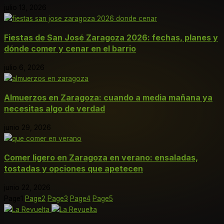
julio 13, 2026
Fiestas de San José Zaragoza 2026: fechas, planes y
dónde comer y cenar en el barrio
julio 6, 2026
Almuerzos en Zaragoza: cuando a media mañana ya
necesitas algo de verdad
junio 29, 2026
Comer ligero en Zaragoza en verano: ensaladas,
tostadas y opciones que apetecen
junio 22, 2026
Page
1
Page
2
Page
3
Page
4
Page
5