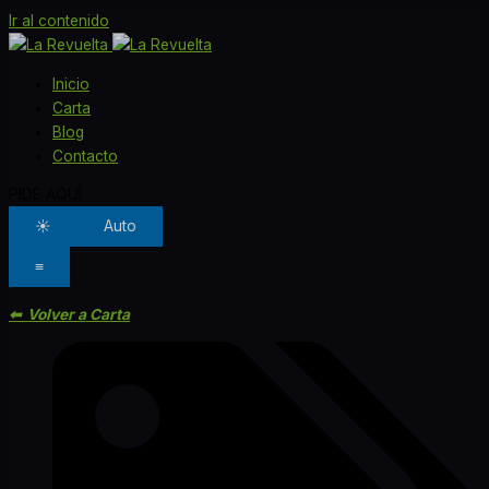
Ir al contenido
Inicio
Carta
Blog
Contacto
PIDE AQUÌ
☀
Auto
≡
⬅ Volver a Carta