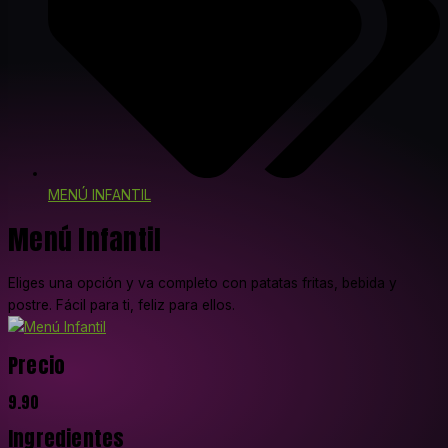
MENÚ INFANTIL
Menú Infantil
Eliges una opción y va completo con patatas fritas, bebida y
postre. Fácil para ti, feliz para ellos.
Precio
9.90
Ingredientes