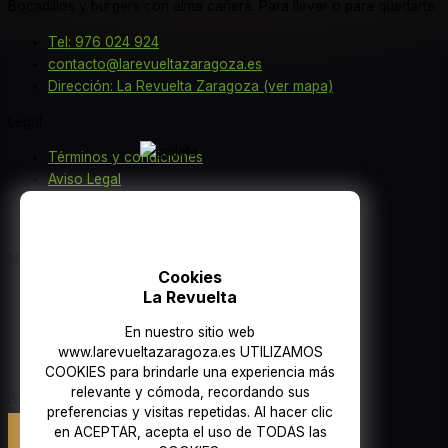
Bocadillos y burgers con alma cañera. Para llevar o para quedarte.
Tel: 976 024 924
contacto@larevueltazaragoza.es
Dirección: La Revuelta Zaragoza (ver mapa)
Legal
Términos y condiciones
Aviso Legal
Política de Cookies
Política de Privacidad
Menú
Cookies
Inicio
La Revuelta
Carta
En nuestro sitio web
Blog
www.larevueltazaragoza.es UTILIZAMOS
Contacto
COOKIES para brindarle una experiencia más
relevante y cómoda, recordando sus
Buscar:
preferencias y visitas repetidas. Al hacer clic
en ACEPTAR, acepta el uso de TODAS las
Botón de búsqueda