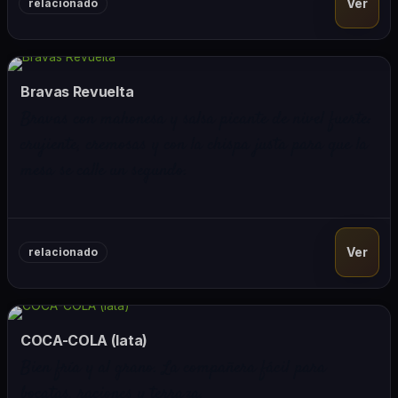
Ver
relacionado
Bravas Revuelta
Bravas con mahonesa y salsa picante de nivel fuerte:
crujiente, cremosas y con la chispa justa para que la
mesa se calle un segundo.
Ver
relacionado
COCA-COLA (lata)
Bien fría y al grano. La compañera fácil para
bocatas, raciones y terraza.