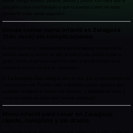
demás venga resuelto: patatas, bebida y postre. Eso hace que el
pequeño coma más tranquilo y que tú puedas comer sin estar
pendiente cada veinte segundos.
Dónde comer menú infantil en Zaragoza
(San José) sin complicaciones
Si estás buscando
menú infantil en Zaragoza
, la mayoría de
familias quiere lo mismo: un sitio donde el niño pueda comer a
gusto, donde el servicio vaya con ritmo y donde el plan no se
convierta en una carrera de obstáculos.
En
La Revuelta (San José)
la idea es esa: que el menú infantil sea
una solución real. Puedes venir a
terraza
cuando apetece aire,
quedarte en
barra
si vienes más informal, o simplemente venir a
cenar en familia sin tener que “montar estrategia”.
Menú infantil para cenar en Zaragoza:
rápido, completo y sin drama
Hay tardes que se alargan, niños que vienen con sueño, y días en