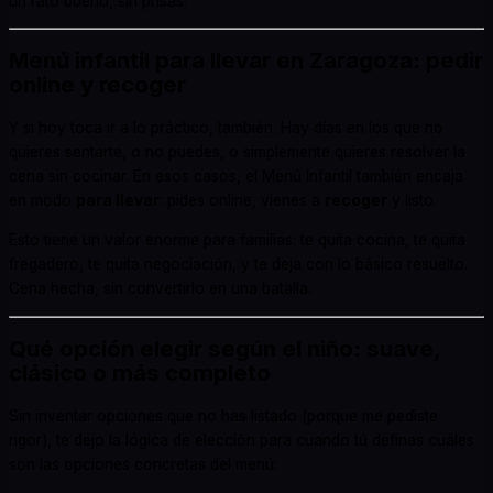
un rato bueno, sin prisas.
Menú infantil para llevar en Zaragoza: pedir
online y recoger
Y si hoy toca ir a lo práctico, también. Hay días en los que no
quieres sentarte, o no puedes, o simplemente quieres resolver la
cena sin cocinar. En esos casos, el Menú Infantil también encaja
en modo
para llevar
: pides online, vienes a
recoger
y listo.
Esto tiene un valor enorme para familias: te quita cocina, te quita
fregadero, te quita negociación, y te deja con lo básico resuelto.
Cena hecha, sin convertirlo en una batalla.
Qué opción elegir según el niño: suave,
clásico o más completo
Sin inventar opciones que no has listado (porque me pediste
rigor), te dejo la lógica de elección para cuando tú definas cuáles
son las opciones concretas del menú: