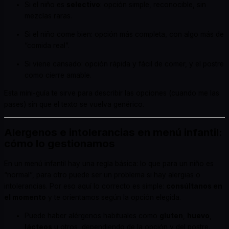
Si el niño es
selectivo
: opción simple, reconocible, sin
mezclas raras.
Si el niño come bien: opción más completa, con algo más de
“comida real”.
Si viene cansado: opción rápida y fácil de comer, y el postre
como cierre amable.
Esta mini-guía te sirve para describir las opciones (cuando me las
pases) sin que el texto se vuelva genérico.
Alergenos e intolerancias en menú infantil:
cómo lo gestionamos
En un menú infantil hay una regla básica: lo que para un niño es
“normal”, para otro puede ser un problema si hay alergias o
intolerancias. Por eso aquí lo correcto es simple:
consúltanos en
el momento
y te orientamos según la opción elegida.
Puede haber alérgenos habituales como
gluten
,
huevo
,
lácteos
u otros, dependiendo de la opción y del postre.