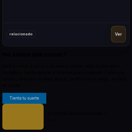
Ver
relacionado
No sabes qué comer?
Ideal si vienes a cenar y no quieres pensar: elige al azar entre
bocadillos, hamburguesas y raciones para compartir. Tienta a tu
suerte y descubre un plato al azar. Lo difícil no es elegir… es dejar
de comer.
Tienta tu suerte
La REVUELTA te recomienda
—
—
—