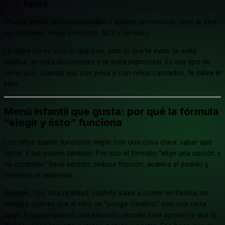
Postre
(Puede variar por disponibilidad o ajustes del servicio, pero la idea
se mantiene: menú completo, fácil y sin líos.)
La clave no es solo lo que trae, sino lo que te evita: te evita
vueltas, te evita discusiones y te evita improvisar. Es ese tipo de
menú que, cuando vas con prisa o con niños cansados, te salva el
plan.
Menú infantil que gusta: por qué la fórmula
“elegir y listo” funciona
Los niños suelen funcionar mejor con una cosa clara: saber qué
viene. Y los padres también. Por eso el formato “elige una opción y
va completo” tiene sentido: reduce fricción, acelera el pedido y
mantiene el ambiente.
Además, hay otra realidad: cuando sales a comer en familia, no
siempre quieres que el niño se “ponga creativo” con una carta
larga. A veces quieres una elección sencilla (una opción) y que lo