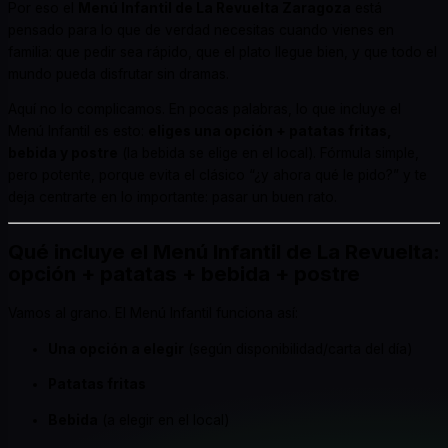
Por eso el
Menú Infantil de La Revuelta Zaragoza
está
pensado para lo que de verdad necesitas cuando vienes en
familia: que pedir sea rápido, que el plato llegue bien, y que todo el
mundo pueda disfrutar sin dramas.
Aquí no lo complicamos. En pocas palabras, lo que incluye el
Menú Infantil es esto:
eliges una opción + patatas fritas,
bebida y postre
(la bebida se elige en el local). Fórmula simple,
pero potente, porque evita el clásico “¿y ahora qué le pido?” y te
deja centrarte en lo importante: pasar un buen rato.
Qué incluye el Menú Infantil de La Revuelta:
opción + patatas + bebida + postre
Vamos al grano. El Menú Infantil funciona así:
Una opción a elegir
(según disponibilidad/carta del día)
Patatas fritas
Bebida
(a elegir en el local)