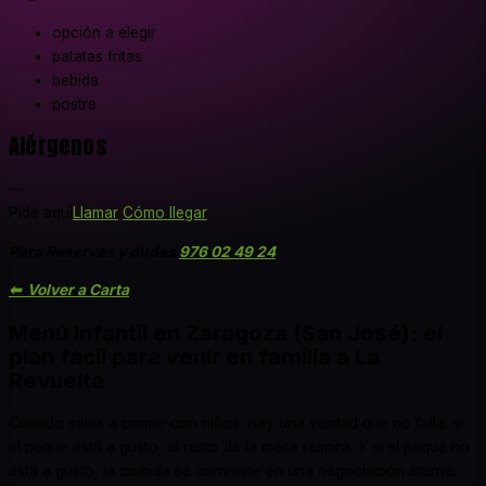
opción a elegir
patatas fritas
bebida
postre
Alérgenos
—
Pide aquí
Llamar
Cómo llegar
Para Reservas y dudas
976 02 49 24
⬅ Volver a Carta
Menú Infantil en Zaragoza (San José): el
plan fácil para venir en familia a La
Revuelta
Cuando sales a comer con niños, hay una verdad que no falla: si
el peque está a gusto, el resto de la mesa respira. Y si el peque no
está a gusto, la comida se convierte en una negociación eterna.