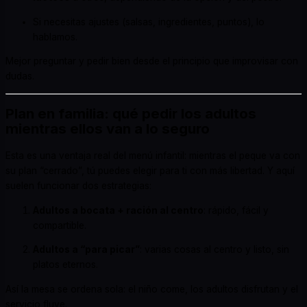
Si necesitas ajustes (salsas, ingredientes, puntos), lo
hablamos.
Mejor preguntar y pedir bien desde el principio que improvisar con
dudas.
Plan en familia: qué pedir los adultos
mientras ellos van a lo seguro
Esta es una ventaja real del menú infantil: mientras el peque va con
su plan “cerrado”, tú puedes elegir para ti con más libertad. Y aquí
suelen funcionar dos estrategias:
Adultos a bocata + ración al centro
: rápido, fácil y
compartible.
Adultos a “para picar”
: varias cosas al centro y listo, sin
platos eternos.
Así la mesa se ordena sola: el niño come, los adultos disfrutan y el
servicio fluye.