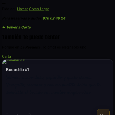
—
Pide aquí
Llamar
Cómo llegar
Para Reservas y dudas
976 02 49 24
⬅ Volver a Carta
También te puede tentar
Porque en
La Revuelta
, lo difícil es elegir solo uno.
Carta
Bocadillo #1
Salmón, huevo duro, pepinillo y queso crema.
Fresquito, cremoso y con ese puntito ácido que te
despierta el bocado sin montar ningún circo.