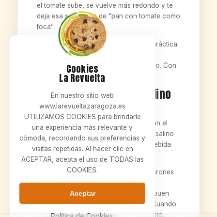
el tomate sube, se vuelve más redondo y te
deja esa sensación de “pan con tomate como
toca”.
Además, el tomate tiene una función práctica:
equilibra lo salino del boquerón. Es el
contrapeso. Sin tomate, sería más seco. Con
Cookies
La Revuelta
tomate, el plato respira.
Boquerones: el punto salino
En nuestro sitio web
que despierta el plato
www.larevueltazaragoza.es
UTILIZAMOS COOKIES para brindarle
Los boquerones ponen el carácter. Son el
una experiencia más relevante y
“clic” del bocado. Ese punto marino y salino
cómoda, recordando sus preferencias y
que te activa el paladar y, sí, te pide bebida
visitas repetidas. Al hacer clic en
fría al lado.
ACEPTAR, acepta el uso de TODAS las
COOKIES.
Y aquí hay algo interesante: los boquerones
no necesitan ir cargados de historias.
Aceptar
Necesitan estar bien colocados, con buen
equilibrio con el tomate y la hogaza. Cuando
están bien, el bocado es directo y limpio.
Política de Cookies.