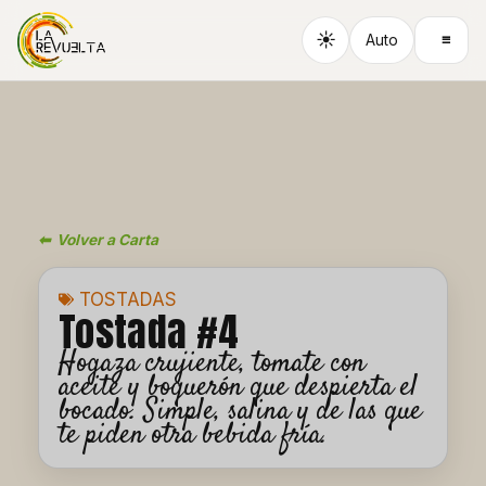
Ir
al
☀
≡
Auto
contenido
⬅ Volver a Carta
TOSTADAS
Tostada #4
Hogaza crujiente, tomate con
aceite y boquerón que despierta el
bocado. Simple, salina y de las que
te piden otra bebida fría.