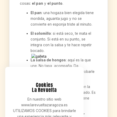
cosas:
el pan
y
el punto
.
El pan
: una hogaza bien elegida tiene
mordida, aguanta jugo y no se
convierte en esponja triste al minuto.
El solomillo
: si está seco, te mata el
conjunto. Si está en su punto, se
integra con la salsa y te hace repetir
bocado.
La salsa de hongos
: aquí es la que
une. No tapa, acompaña. Da
cremosidad y profundidad, sin robarle
el protagonismo al solomillo.
Cookies
El huevo
: cuando se mezcla con la
La Revuelta
salsa y el pan, te cambia el bocado. Es
el “vale, ya está, esta tostada tiene
En nuestro sitio web
sentido”.
www.larevueltazaragoza.es
UTILIZAMOS COOKIES para brindarle
Y sí: muchas veces esta tostada “pide”
una experiencia más relevante y