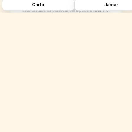
Carta
Llamar
Esta tostada es perfecta para pedir
al centro
.
Primero, porque se comparte bien. Segundo,
porque gusta a la mayoría (no es una rareza).
Y tercero, porque funciona como base del
pedido: la pones en la mesa y ya tienes el
plan montado.
En grupos siempre pasa lo mismo: alguien
dice “yo solo picaba” y a los cinco minutos
está mirando la carta con intención. Por eso
estas tostadas son peligrosas: te abren el
apetito y te ponen de buen humor.
Tostada de solomillo con foie
para cenar en Zaragoza: plan
de terraza sin complicarte
Zaragoza tiene mucho de “salgo un rato” que
acaba siendo “me quedo”. Y ahí la Tostada
#6 encaja perfecta: te sientas, bebida fría,