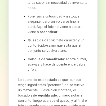
te da sabor sin necesidad de inventarte
nada.
Foie
: suma untuosidad y un toque
elegante, pero sin volverse fino ni
cursi. Aquí el foie no viene a posar:
viene a
redondear
.
Queso de cabra
: mete carácter y un
punto ácido/salino que evita que el
conjunto se vuelva plano.
Cebolla caramelizada
: aporta dulzor,
suaviza y hace de puente entre cabra
y foie.
Lo bueno de esta tostada es que, aunque
tenga ingredientes “potentes”, no se vuelve
un mazacote. Si está bien montada, el
bocado sale
equilibrado
: primero notas el
conjunto, luego aparece el queso, y al final el
foie se queda como un eco que te pide otro