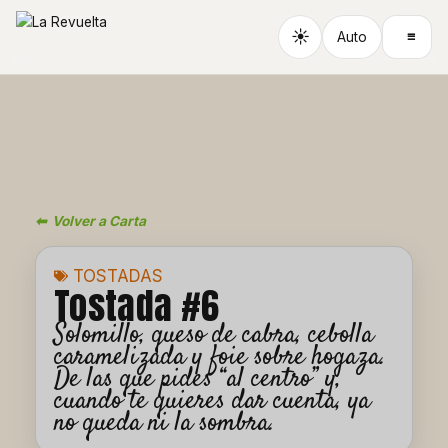
Ir
al
☀
≡
Auto
contenido
⬅ Volver a Carta
TOSTADAS
Tostada #6
Solomillo, queso de cabra, cebolla
caramelizada y foie sobre hogaza.
De las que pides “al centro” y,
cuando te quieres dar cuenta, ya
no queda ni la sombra.