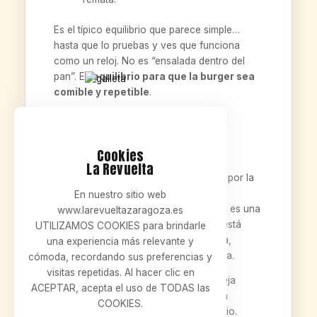
Es el típico equilibrio que parece simple…
hasta que lo pruebas y ves que funciona
como un reloj. No es “ensalada dentro del
pan”. Es
equilibrio para que la burger sea
comible y repetible
.
Dónde comer una
hamburguesa kebab en
Zaragoza (San José)
Cookies
La Revuelta
Si estás por
Zaragoza
, y en especial por la
zona de
San José
, y te apetece una
En nuestro sitio web
hamburguesa con rollo diferente, esta es una
www.larevueltazaragoza.es
apuesta seria. La Burger La Revuelta está
UTILIZAMOS COOKIES para brindarle
pensada para el plan real: gente, barra,
una experiencia más relevante y
terraza, risas y “otra ronda” si se tercia.
cómoda, recordando sus preferencias y
visitas repetidas. Al hacer clic en
Y lo mejor: no es una burger que te deja
ACEPTAR, acepta el uso de TODAS las
clavado. Es contundente, sí, pero está
COOKIES.
diseñada para que el bocado sea limpio.