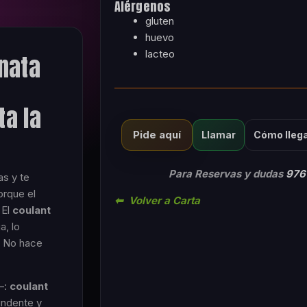
Alérgenos
gluten
huevo
lacteo
nata
ta la
Pide aquí
Llamar
Cómo lleg
Para Reservas y dudas
976
s y te
orque el
⬅ Volver a Carta
 El
coulant
a, lo
. No hace
—:
coulant
undente y