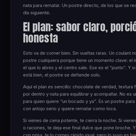
nata para rematar. Un postre directo, de los que se re
día siguiente.
El plan: sabor claro, porci
honesta
Esto va de comer bien. Sin vueltas raras. Un coulant n
postre cualquiera porque tiene un momento clave: el i
el que lo abres y el centro sale. Ese es el “punto”. Y s
está bien, el postre se defiende solo.
Aquí el plan es sencillo: chocolate de verdad, textura
por dentro y nata para equilibrar y acompañar. No es u
para quien quiere “un bocado y ya”. Es un postre para
con antojo serio y quiere rematar como toca.
Si vienes de cena potente, te cierra la noche. Si vien
o raciones, te deja ese final dulce que pone broche. Y
con prisa, te lo comes rápido igual, pero lo suyo es h