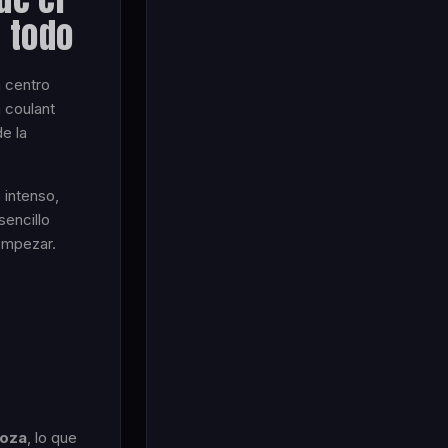
 todo
n centro
 coulant
e la
 intenso,
encillo
 empezar.
goza
, lo que