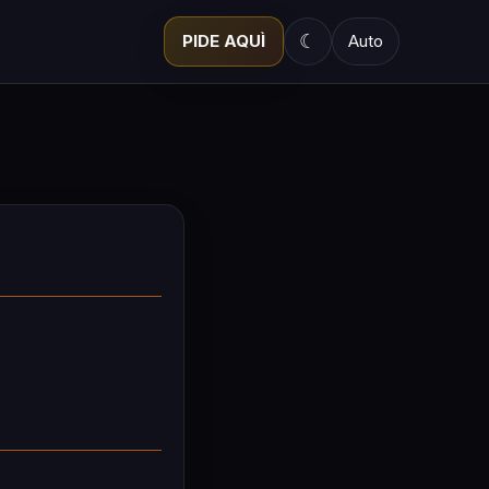
☾
PIDE AQUÌ
Auto