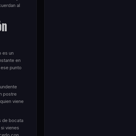
cuerdan al
ón
o es un
nstante en
i ese punto
 fundente
n postre
 quien viene
es de bocata
 si vienes
acerlo con