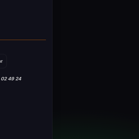
ar
 02 49 24