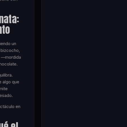
nata:
nto
siendo un
 bizcocho,
n —mordida
hocolate.
ilibra.
e algo que
rmite
pesado.
ectáculo en
ué el