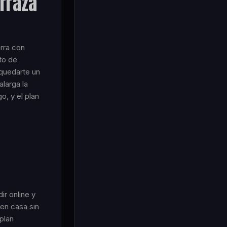
erraza
arra con
to de
 quedarte un
alarga la
, y el plan
ir online y
 en casa sin
plan