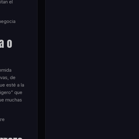
itan el
negocia
a o
comida
avas, de
ue esté a la
ligero” que
 que muchas
tre