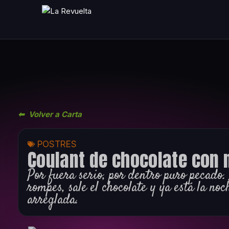
Ir
al
contenido
⬅ Volver a Carta
POSTRES
Coulant de chocolate con 
Por fuera serio, por dentro puro pecado.
rompes, sale el chocolate y ya está la noc
arreglada.