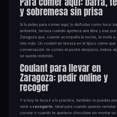
Para comer aquí: barra, t
y sobremesa sin prisa
Si lo pides para comer aquí, lo disfrutas como toca: b
ambiente, terraza cuando apetece aire libre y ese pun
Zaragoza que, cuando acompaña la noche, te invita a
rato más. Un coulant en terraza es el típico cierre que 
conversación: te comes el postre despacio, bebes algo
se queda redondo.
Coulant para llevar en
Zaragoza: pedir online y
recoger
Y si hoy te toca ir a lo práctico, también: lo puedes ped
venir a
recogerlo
. Ideal para cuando quieres rematar
cocinar o cuando te apetece chocolate sin montar un 