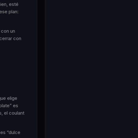
ien, esté
ese plan:
 con un
 cerrar con
que elige
olate” es
, el coulant
 es “dulce