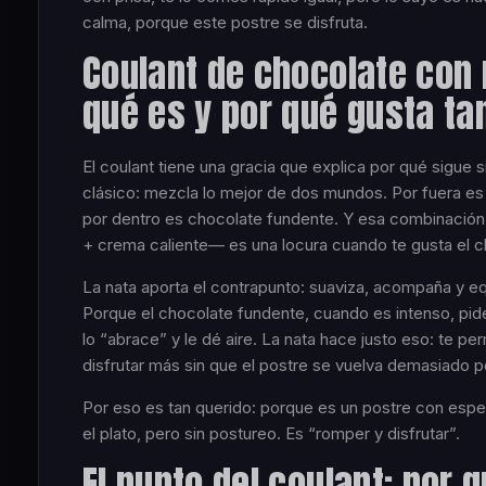
calma, porque este postre se disfruta.
Coulant de chocolate con 
qué es y por qué gusta ta
El coulant tiene una gracia que explica por qué sigue 
clásico: mezcla lo mejor de dos mundos. Por fuera es
por dentro es chocolate fundente. Y esa combinació
+ crema caliente— es una locura cuando te gusta el c
La nata aporta el contrapunto: suaviza, acompaña y equ
Porque el chocolate fundente, cuando es intenso, pid
lo “abrace” y le dé aire. La nata hace justo eso: te pe
disfrutar más sin que el postre se vuelva demasiado 
Por eso es tan querido: porque es un postre con esp
el plato, pero sin postureo. Es “romper y disfrutar”.
El punto del coulant: por q