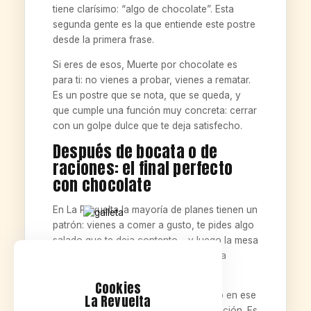
tiene clarísimo: “algo de chocolate”. Esta
segunda gente es la que entiende este postre
desde la primera frase.
Si eres de esos, Muerte por chocolate es
para ti: no vienes a probar, vienes a rematar.
Es un postre que se nota, que se queda, y
que cumple una función muy concreta: cerrar
con un golpe dulce que te deja satisfecho.
Después de bocata o de
raciones: el final perfecto
con chocolate
En La Revuelta la mayoría de planes tienen un
patrón: vienes a comer a gusto, te pides algo
salado que te deja contento… y luego la mesa
se queda un rato más. Y ahí aparece la
pregunta clásica: “¿postre?”.
Cookies
Muerte por chocolate encaja perfecto en ese
La Revuelta
momento porque no necesita negociación. Es