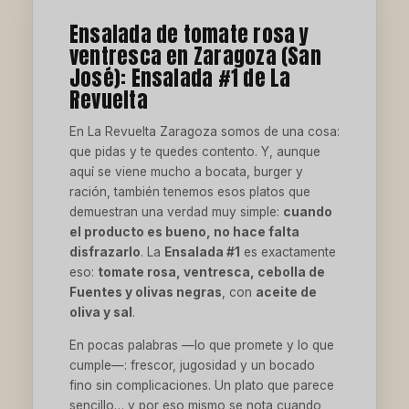
Ensalada de tomate rosa y
ventresca en Zaragoza (San
José): Ensalada #1 de La
Revuelta
En La Revuelta Zaragoza somos de una cosa:
que pidas y te quedes contento. Y, aunque
aquí se viene mucho a bocata, burger y
ración, también tenemos esos platos que
demuestran una verdad muy simple:
cuando
el producto es bueno, no hace falta
disfrazarlo
. La
Ensalada #1
es exactamente
eso:
tomate rosa, ventresca, cebolla de
Fuentes y olivas negras
, con
aceite de
oliva y sal
.
En pocas palabras —lo que promete y lo que
cumple—: frescor, jugosidad y un bocado
fino sin complicaciones. Un plato que parece
sencillo… y por eso mismo se nota cuando