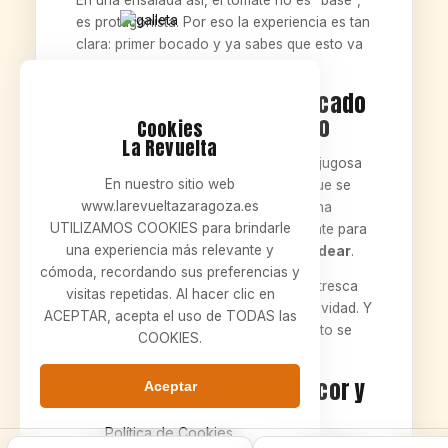
es protagonista. Por eso la experiencia es tan
clara: primer bocado y ya sabes que esto va
de producto.
Ventresca de atún: el bocado
“fino” que lo cambia todo
Cookies
La Revuelta
La ventresca es la parte más suave y jugosa
En nuestro sitio web
del atún. Aporta una grasa elegante que se
www.larevueltazaragoza.es
mezcla con el tomate y el aceite de una
UTILIZAMOS COOKIES para brindarle
forma que no falla. No es un ingrediente para
una experiencia más relevante y
“llenar”. Es un ingrediente para
redondear
.
cómoda, recordando sus preferencias y
Además, con tomate y cebolla, la ventresca
visitas repetidas. Al hacer clic en
hace un combo clásico: frescor + suavidad. Y
ACEPTAR, acepta el uso de TODAS las
cuando entra la oliva negra, el conjunto se
COOKIES.
vuelve todavía más redondo.
Cebolla de Fuentes: frescor y
Aceptar
dulzor (sin agresividad)
Política de Cookies.