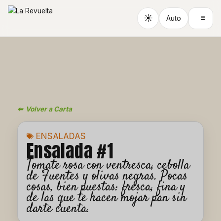
Ir
al
☀
≡
Auto
contenido
⬅ Volver a Carta
ENSALADAS
Ensalada #1
Tomate rosa con ventresca, cebolla
de Fuentes y olivas negras. Pocas
cosas, bien puestas: fresca, fina y
de las que te hacen mojar pan sin
darte cuenta.