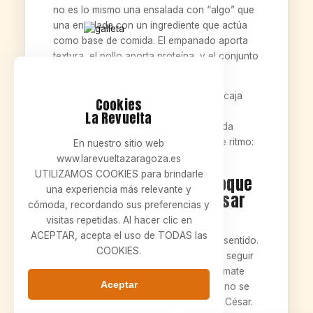
no es lo mismo una ensalada con “algo” que
una ensalada con un ingrediente que actúa
como base de comida. El empanado aporta
textura, el pollo aporta proteína, y el conjunto
se siente más satisfactorio.
Además, el crujiente del empanado encaja
Cookies
con los picatostes: no hay bocados
La Revuelta
aburridos. Y eso es clave. Una ensalada
buena no solo tiene ingredientes; tiene ritmo:
En nuestro sitio web
crujiente, suave, fresco, intenso.
www.larevueltazaragoza.es
UTILIZAMOS COOKIES para brindarle
Bacon + parmesano: el toque
una experiencia más relevante y
salado que levanta la César
cómoda, recordando sus preferencias y
visitas repetidas. Al hacer clic en
El bacon es el “giro” que hace que la
ACEPTAR, acepta el uso de TODAS las
ensalada no se sienta ligera en el mal sentido.
COOKIES.
Aporta sabor y ese punto que te hace seguir
comiendo. Y el parmesano le da un remate
Aceptar
más redondo: un toque de queso que no se
pierde y que combina perfecto con la César.