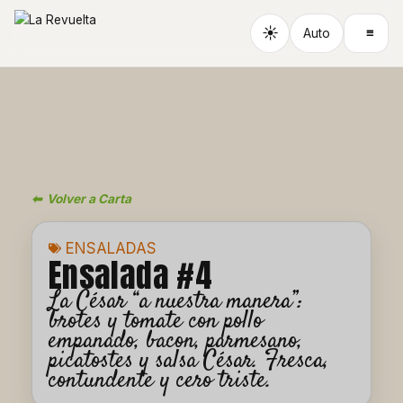
Ir
al
☀
≡
Auto
contenido
⬅ Volver a Carta
ENSALADAS
Ensalada #4
La César “a nuestra manera”:
brotes y tomate con pollo
empanado, bacon, parmesano,
picatostes y salsa César. Fresca,
contundente y cero triste.