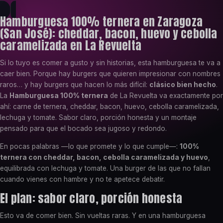
Hamburguesa 100% ternera en Zaragoza
(San José): cheddar, bacon, huevo y cebolla
caramelizada en La Revuelta
Si lo tuyo es comer a gusto y sin historias, esta hamburguesa te va a
caer bien. Porque hay burgers que quieren impresionar con nombres
raros… y hay burgers que hacen lo más difícil:
clásico bien hecho
.
La
Hamburguesa 100% ternera
de La Revuelta va exactamente por
ahí: carne de ternera, cheddar, bacon, huevo, cebolla caramelizada,
lechuga y tomate. Sabor claro, porción honesta y un montaje
pensado para que el bocado sea jugoso y redondo.
En pocas palabras —lo que promete y lo que cumple—:
100%
ternera con cheddar, bacon, cebolla caramelizada y huevo
,
equilibrada con lechuga y tomate. Una burger de las que no fallan
cuando vienes con hambre y no te apetece debatir.
El plan: sabor claro, porción honesta
Esto va de comer bien. Sin vueltas raras. Y en una hamburguesa