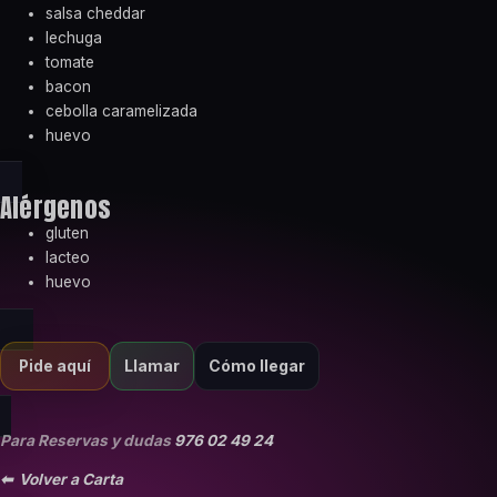
salsa cheddar
lechuga
tomate
bacon
cebolla caramelizada
huevo
Alérgenos
gluten
lacteo
huevo
Llamar
Cómo llegar
Pide aquí
Para Reservas y dudas
976 02 49 24
⬅ Volver a Carta