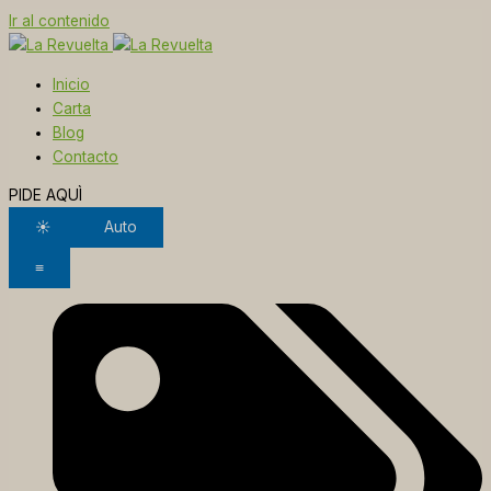
Ir al contenido
Inicio
Carta
Blog
Contacto
PIDE AQUÌ
☀
Auto
≡