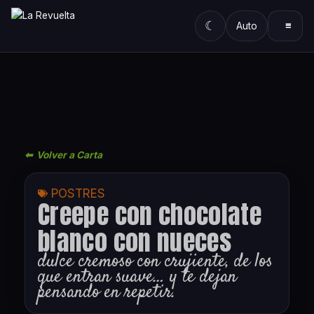
Ir
al
☾
≡
Auto
contenido
⬅ Volver a Carta
POSTRES
Creepe con chocolate
blanco con nueces
dulce cremoso con crujiente, de los
que entran suave… y te dejan
pensando en repetir.